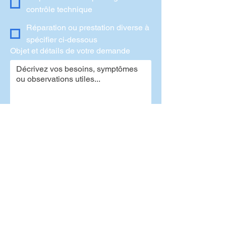
contrôle technique
Réparation ou prestation diverse à
spécifier ci-dessous
Objet et détails de votre demande
Précisez ici : symptômes, bruits 
suspects, voyants allumés ou toute 
information utile à l'intervention.
Ajouter un fichier (optionnel)
Pièces jointes (photos, vidéos, documents)
Jour(s) de préférence pour le rendez-
vous :
Lundi