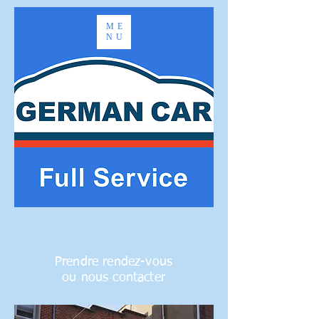
ME
NU
Prendre rendez-vous
ou nous contacter