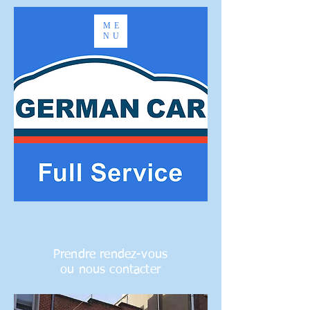
ME
NU
Prendre rendez-vous
ou nous contacter